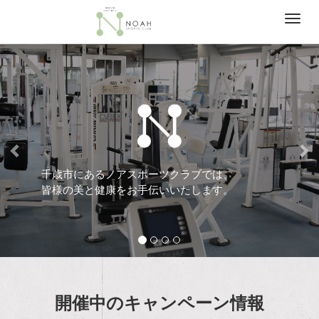
Men
前へ
次
千歳市にあるノアスポーツクラブでは、
皆様の美と健康をお手伝いいたします。
開催中のキャンペーン情報